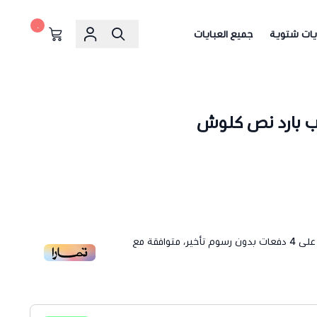
٠
يات شتوية
جميع العبايات
يب بارد نص كلوش
لى
4
دفعات بدون رسوم تأخير، متوافقة مع