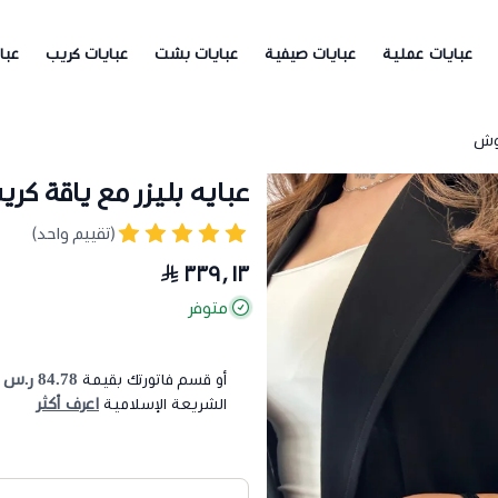
عبايات عملية
عبايات صيفية
عبايات بشت
عبايات كريب
عبا
لوش
عبايه بليزر مع ياقة كر
(تقييم واحد)
٣٣٩٫١٣
متوفر
84.78 ر.س
أو قسم فاتورتك بقيمة
ع
اعرف أكثر
الشريعة الإسلامية