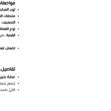
مواصفات
لون العباية
ملحقات الع
التصنيف:
ع
نوع القما
القصة
: ن
لضمان تفصي
تفاصيل ا
عباية بليز
يُنصح بتج
الكيّ باست