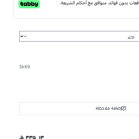
Sk69
إضافة ملاحظة
٣٣٩٫١٣