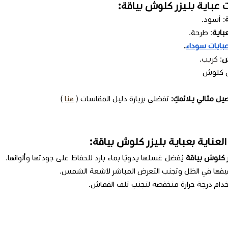
 عباية بليزر كلوش بياقة:
: أسود.
باية
: طرحة.
بايات سوداء
.
ش
:
كريب
.
ص كلوش
ل مثالي يلائمكِ:
تفضلي بزيارة دليل المقاسات (
هنا
)
لعناية بعباية بليزر كلوش بياقة:
ر كلوش بياقة
يُفضل غسلها يدويًا بماء بارد للحفاظ على جودتها وألوانها.
فيفها في الظل وتجنب التعرض المباشر لأشعة الشمس.
خدام درجة حرارة منخفضة لتجنب تلف القماش.