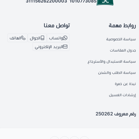
311156262200003
1010773085
روابط مهمة
تواصل معنا
واتساب
الجوال
الهاتف
سياسة الخصوصية
البريد الإلكتروني
جدول المقاسات
سياسة الاستبدال والأسترجاع
سياسة الطلب والشحن
نبذة عن خمرة
إرشادات الغسيل
رقم معروف 250262