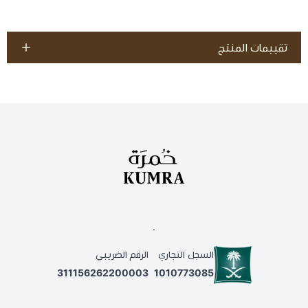
تقييمات المنتج
.
السجل التجاري
الرقم الضريبي
311156262200003
1010773085