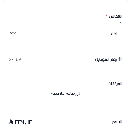
المقاس
*
اختر
رقم الموديل
Sk169
المرفقات
إضافة ملاحظة
٣٣٩٫١٣
السعر