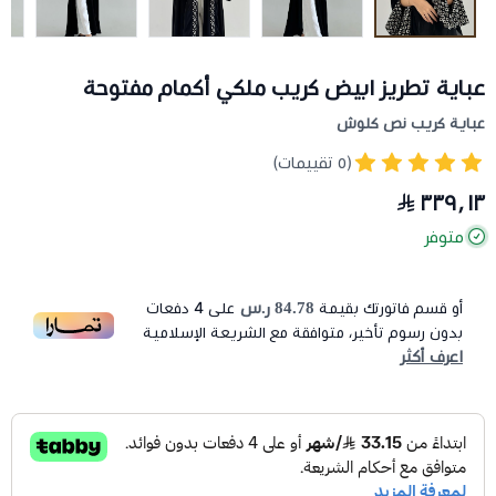
عباية تطريز ابيض كريب ملكي أكمام مفتوحة
عباية كريب نص كلوش
(٥ تقييمات)
٣٣٩٫١٣
متوفر
84.78 ر.س
أو قسم فاتورتك بقيمة
على
4
دفعات
بدون رسوم تأخير، متوافقة مع الشريعة الإسلامية
اعرف أكثر