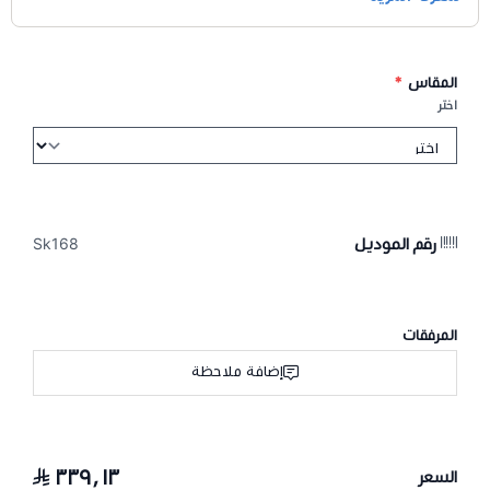
المقاس
*
اختر
رقم الموديل
Sk168
المرفقات
إضافة ملاحظة
٣٣٩٫١٣
السعر