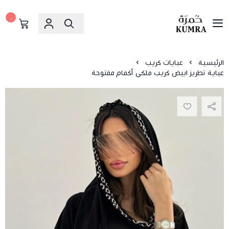
٠
خمرة
الرئيسية
عبايات كريب
عباية تطريز ابيض كريب ملكي أكمام مفتوحة