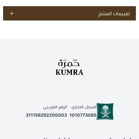
تقييمات المنتج
.
السجل التجاري
الرقم الضريبي
311156262200003
1010773085