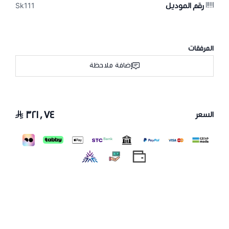
رقم الموديل
Sk111
المرفقات
إضافة ملاحظة
٣٢١٫٧٤
السعر