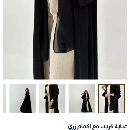
عباية كريب مع اكمام زري