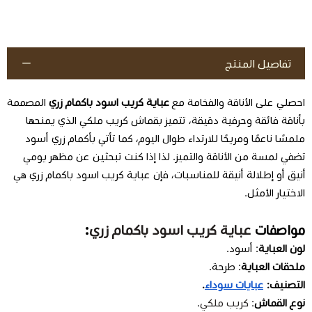
تفاصيل المنتج
احصلي على الأناقة والفخامة مع
عباية كريب اسود باكمام زري
المصممة
بأناقة فائقة وحرفية دقيقة، تتميز بقماش كريب ملكي الذي يمنحها
ملمسًا ناعمًا ومريحًا للارتداء طوال اليوم، كما تأتي بأكمام زري أسود
تضفي لمسة من الأناقة والتميز. لذا إذا كنت تبحثين عن مظهر يومي
أنيق أو إطلالة أنيقة للمناسبات، فإن عباية كريب اسود باكمام زري هي
الاختيار الأمثل.
مواصفات
عباية كريب اسود باكمام زري
:
لون العباية
: أسود.
ملحقات العباية
: طرحة.
التصنيف:
عبايات سوداء
.
نوع القماش
:
كريب ملكي
.