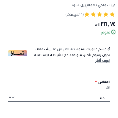
كريب ملكي باكمام زري اسود
(٦ تقييمات)
٣٢١٫٧٤
متوفر
80.43 ر.س
أو قسم فاتورتك بقيمة
على
4
دفعات
بدون رسوم تأخير، متوافقة مع الشريعة الإسلامية
اعرف أكثر
المقاس
*
اختر