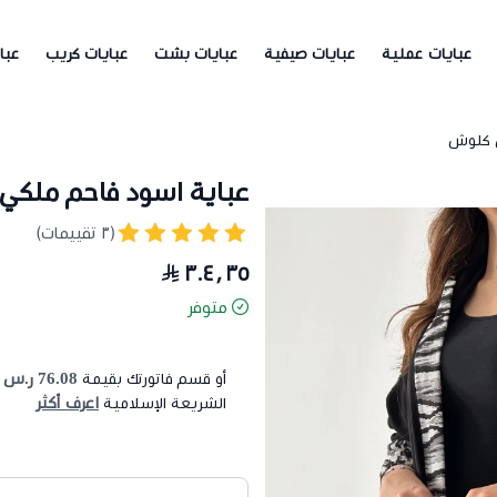
عبايات عملية
عبايات صيفية
عبايات بشت
عبايات كريب
عبا
ص كلوش
عباية اسود فاحم ملك
(٣ تقييمات)
٣٠٤٫٣٥
متوفر
76.08 ر.س
أو قسم فاتورتك بقيمة
ع
اعرف أكثر
الشريعة الإسلامية