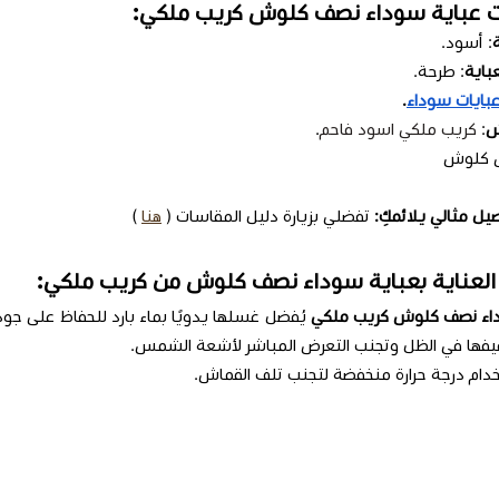
 عباية سوداء نصف كلوش كريب ملكي:
: أسود.
باية
: طرحة.
بايات سوداء
.
ش
:
كريب ملكي اسود فاحم
.
ص كلوش
ل مثالي يلائمكِ:
تفضلي بزيارة دليل المقاسات (
هنا
)
العناية بعباية سوداء نصف كلوش من كريب ملكي:
داء نصف كلوش كريب ملكي
يُفضل غسلها يدويًا بماء بارد للحفاظ على جودت
فيفها في الظل وتجنب التعرض المباشر لأشعة الشمس.
خدام درجة حرارة منخفضة لتجنب تلف القماش.