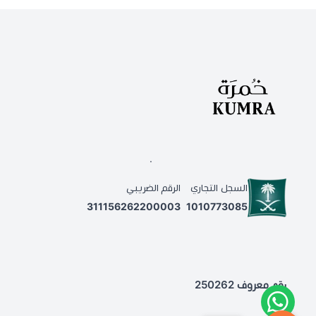
.
السجل التجاري
الرقم الضريبي
311156262200003
1010773085
رقم معروف 250262