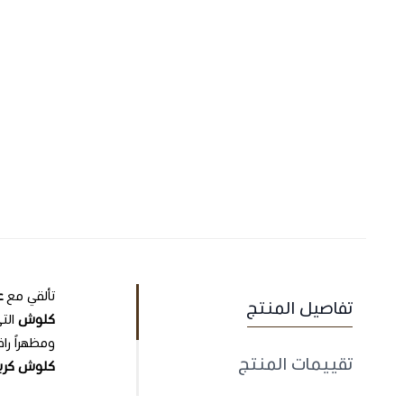
تألقي مع
ع
تفاصيل المنتج
كلوش
الت
ومظهراً را
تقييمات المنتج
كلوش كري