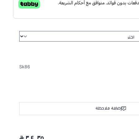
Sk86
إضافة ملاحظة
٣٠٤٫٣٥