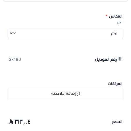
المقاس
*
اختر
رقم الموديل
Sk180
المرفقات
إضافة ملاحظة
٣١٣٫٠٤
السعر