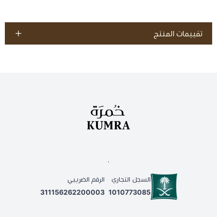
تقييمات المنتج
.
السجل التجاري
الرقم الضريبي
311156262200003
1010773085