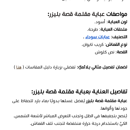
مواصفات
عباية مقلمة قصة بليزر
:
لون العباية
: أسود.
ملحقات العباية
: طرحة.
التصنيف:
عبايات سوداء
.
نوع القماش
:
كريب تايوان
.
القصة
: نص كلوش
لضمان تفصيل مثالي يلائمكِ:
تفضلي بزيارة دليل المقاسات (
هنا
)
تفاصيل العناية بعباية مقلمة قصة بليزر:
عباية مقلمة قصة بليزر
يُفضل غسلها يدويًا بماء بارد للحفاظ على
جودتها وألوانها.
يُنصح بتجفيفها في الظل وتجنب التعرض المباشر لأشعة الشمس.
الكيّ باستخدام درجة حرارة منخفضة لتجنب تلف القماش.