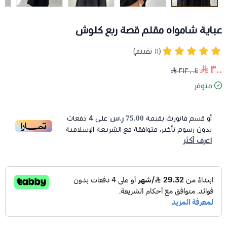
عباية شامواه مقلم قصة ربع كلوش
(١١ تقييم)
٣٠٠
٣١٣٫٠٤
متوفر
75.00 ر.س
أو قسم فاتورتك بقيمة
على
4
دفعات
بدون رسوم تأخير، متوافقة مع الشريعة الإسلامية
اعرف أكثر