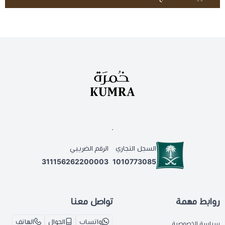
.
السجل التجاري
الرقم الضريبي
311156262200003
1010773085
روابط مهمة
تواصل معنا
واتساب
الجوال
الهاتف
سياسة الخصوصية