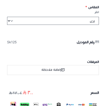
المقاس
*
اختر
رقم الموديل
Sk125
المرفقات
إضافة ملاحظة
٣٠٠
السعر
٣١٣٫٠٤