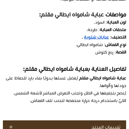
مواصفات
عباية شامواه ايطالي مقلم
:
لون العباية
: اسود.
ملحقات العباية
: طرحة.
التصنيف:
عبايات شتوية
.
نوع القماش
:
شامواه ايطالي
.
القصة
: ربع كلوش
تفاصيل العناية بعباية شامواه ايطالي مقلم:
عباية شامواه ايطالي مقلم
يُفضل غسلها يدويًا بماء بارد للحفاظ على
جودتها وألوانها.
يُنصح بتجفيفها في الظل وتجنب التعرض المباشر لأشعة الشمس.
الكيّ باستخدام درجة حرارة منخفضة لتجنب تلف القماش.
تقييمات المنتج