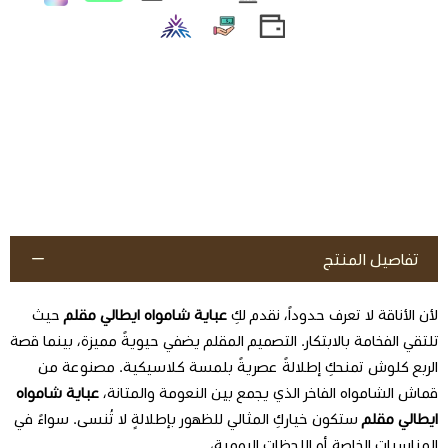
تفاصيل المنتج
لأن الأناقة لا تعرف حدوداً، نقدم لكِ
عباية شامواه ايطالي مقلم
حيث
تلتقي الفخامة بالابتكار. التصميم المقلم يضفي حيويةً مميزة، بينما قصة
الربع كلوش تمنحكِ إطلالةً عصريةً بلمسة كلاسيكية. مصنوعة من
قماش الشامواه الفاخر الذي يجمع بين النعومة والمتانة،
عباية شامواه
ايطالي مقلم
ستكون خياركِ المثالي للظهور بإطلالةٍ لا تُنسى. سواءً في
المناسبات الخاصة أو اللحظات اليومية،