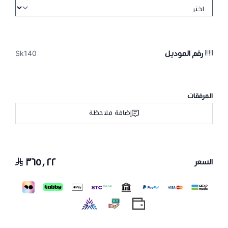
رقم الموديل
Sk140
المرفقات
إضافة ملاحظة
٣٦٥٫٢٢
السعر