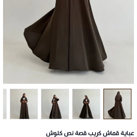
عباية قماش كريب قصة نص كلوش