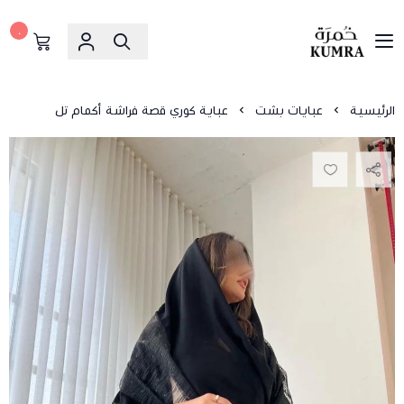
٠
خمرة
الرئيسية
عبايات بشت
عباية كوري قصة فراشة أكمام تل