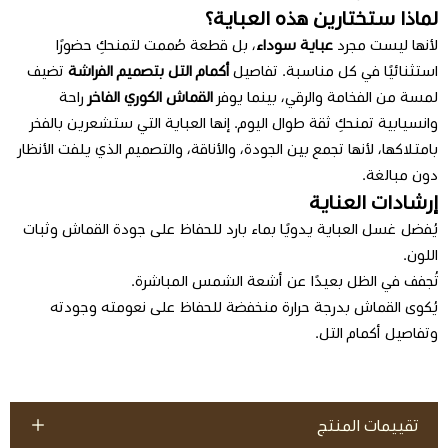
لماذا ستختارين هذه العباية؟
لأنها ليست مجرد
عباية سوداء
، بل قطعة صُممت لتمنحكِ حضورًا
استثنائيًا في كل مناسبة. تفاصيل
أكمام التل بتصميم الفراشة
تضيف
لمسة من الفخامة والرقي، بينما يوفر
القماش الكوري الفاخر
راحة
وانسيابية تمنحكِ ثقة طوال اليوم. إنها العباية التي ستشعرين بالفخر
بامتلاكها، لأنها تجمع بين الجودة، والأناقة، والتصميم الذي يلفت الأنظار
دون مبالغة.
إرشادات العناية
يُفضل غسل العباية يدويًا بماء بارد للحفاظ على جودة القماش وثبات
اللون.
تُجفف في الظل بعيدًا عن أشعة الشمس المباشرة.
يُكوى القماش بدرجة حرارة منخفضة للحفاظ على نعومته وجودته
وتفاصيل أكمام التل.
تقييمات المنتج