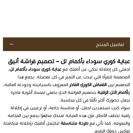
تفاصيل المنتج
عباية كوري سوداء بأكمام تل – تصميم فراشة أنيق
اجعلي كل إطلالة تحكي عن أناقتكِ مع
عباية كوري سوداء بأكمام تل
،
المصممة للمرأة التي تبحث عن التميز في كل تفصيلة. يجمع هذا
التصميم بين
القماش الكوري الفاخر
المعروف بانسيابيته وجودته العالية،
و
أكمام التل الراقية
بتصميم الفراشة الذي يضفي لمسة أنثوية فاخرة
تجعل حضوركِ أكثر تألقًا في كل مناسبة.
سواء كنتِ تستعدين لحفل، أو مناسبة خاصة، أو ترغبين في إطلالة
راقية تخطف الأنظار، فإن هذه العباية تمنحكِ مظهرًا يجمع بين الفخامة
والنعومة. كما تأتي مع
طرحة متناسقة
لتكتمل أناقتكِ بإطلالة متكاملة
تعكس ذوقكِ الرفيع.