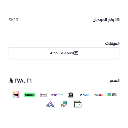
رقم الموديل
SK13
المرفقات
إضافة ملاحظة
٢٧٨٫٢٦
السعر