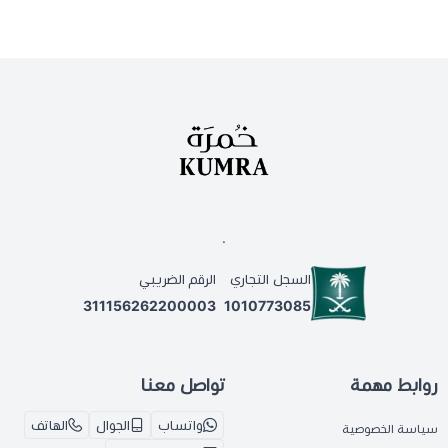
.
السجل التجاري
الرقم الضريبي
311156262200003
1010773085
روابط مهمة
تواصل معنا
واتساب
الجوال
الهاتف
سياسة الخصوصية