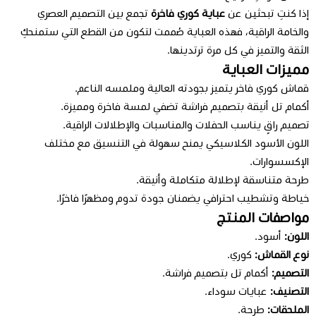
إذا كنتِ تبحثين عن
عباية كوري فاخرة
تجمع بين التصميم العصري
والخامة الراقية، فهذه العباية صُممت لتكون من القطع التي ستمنحكِ
الثقة والتميز في كل مرة ترتدينها.
مميزات العباية
قماش كوري فاخر يتميز بجودته العالية وملمسه الناعم.
أكمام تل أنيقة بتصميم فراشة تضفي لمسة فاخرة ومميزة.
تصميم راقٍ يناسب الحفلات والمناسبات والإطلالات الراقية.
اللون الأسود الكلاسيكي يمنح سهولة في التنسيق مع مختلف
الإكسسوارات.
طرحة متناسقة لإطلالة متكاملة وأنيقة.
خياطة وتشطيب احترافي يضمنان جودة تدوم ومظهرًا فاخرًا.
مواصفات المنتج
اللون:
أسود.
نوع القماش:
كوري.
التصميم:
أكمام تل بتصميم فراشة.
التصنيف:
عبايات سوداء.
الملحقات:
طرحة.