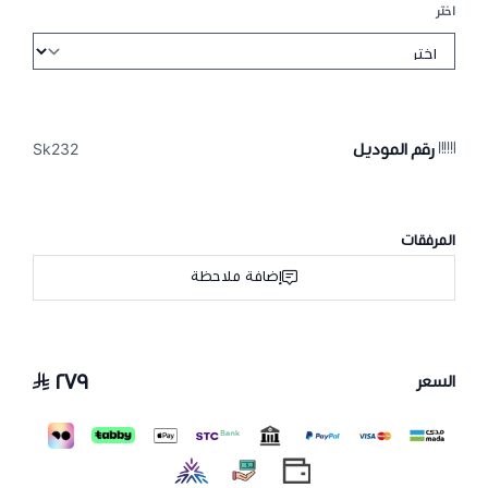
اختر
رقم الموديل
Sk232
المرفقات
إضافة ملاحظة
٢٧٩
السعر