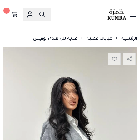
٠
خمرة
الرئيسية
عبايات عملية
عباية لنن هندي توفيس