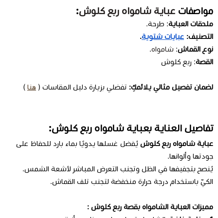
مواصفات
عباية شامواه ربع كلوش
:
ملحقات العباية
: طرحة.
التصنيف:
عبايات شتوية
.
نوع القماش
:
شامواه
.
القصة
: ربع كلوش
لضمان تفصيل مثالي يلائمكِ:
تفضلي بزيارة دليل المقاسات (
هنا
)
تفاصيل العناية بعباية شامواه ربع كلوش:
عباية شامواه ربع كلوش
يُفضل غسلها يدويًا بماء بارد للحفاظ على
جودتها وألوانها.
يُنصح بتجفيفها في الظل وتجنب التعرض المباشر لأشعة الشمس.
الكيّ باستخدام درجة حرارة منخفضة لتجنب تلف القماش.
مميزات العباية الشامواه بقصة ربع كلوش :