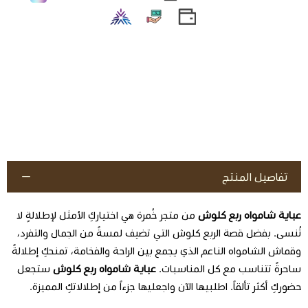
تفاصيل المنتج
عباية شامواه ربع كلوش
من متجر خُمرة هي اختياركِ الأمثل لإطلالةٍ لا
تُنسى. بفضل قصة الربع كلوش التي تضيف لمسةً من الجمال والتفرد،
وقماش الشامواه الناعم الذي يجمع بين الراحة والفخامة، تمنحكِ إطلالةً
ساحرةً تتناسب مع كل المناسبات.
عباية شامواه ربع كلوش
ستجعل
حضوركِ أكثر تألقاً. اطلبيها الآن واجعليها جزءاً من إطلالاتكِ المميزة.