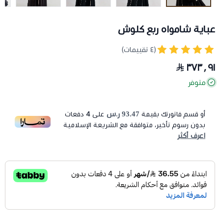
عباية شامواه ربع كلوش
(٤ تقييمات)
٣٧٣٫٩١
متوفر
93.47 ر.س
أو قسم فاتورتك بقيمة
على
4
دفعات
بدون رسوم تأخير، متوافقة مع الشريعة الإسلامية
اعرف أكثر