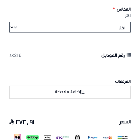
المقاس
*
اختر
رقم الموديل
sk216
المرفقات
إضافة ملاحظة
٣٧٣٫٩١
السعر