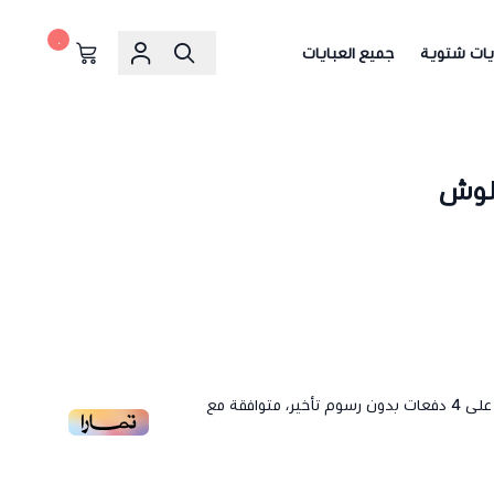
٠
يات شتوية
جميع العبايات
كلوش
لى
4
دفعات بدون رسوم تأخير، متوافقة مع