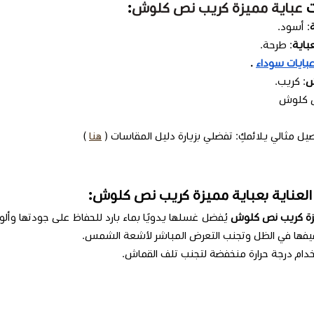
ت
عباية مميزة كريب نص كلوش
:
: أسود.
باية
: طرحة.
بايات سوداء
.
ش
:
كريب
.
ص كلوش
ل مثالي يلائمكِ: تفضلي بزيارة دليل المقاسات (
هنا
)
العناية بعباية مميزة كريب نص كلوش:
يزة كريب نص كلوش
يُفضل غسلها يدويًا بماء بارد للحفاظ على جودتها وألوا
فيفها في الظل وتجنب التعرض المباشر لأشعة الشمس.
خدام درجة حرارة منخفضة لتجنب تلف القماش.