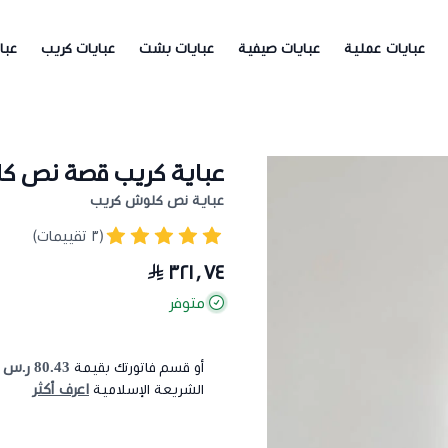
عبايات عملية
عبايات صيفية
عبايات بشت
عبايات كريب
عبا
عباية كريب قصة نص 
عباية نص كلوش كريب
(٣ تقييمات)
٣٢١٫٧٤
متوفر
80.43 ر.س
أو قسم فاتورتك بقيمة
ع
اعرف أكثر
الشريعة الإسلامية