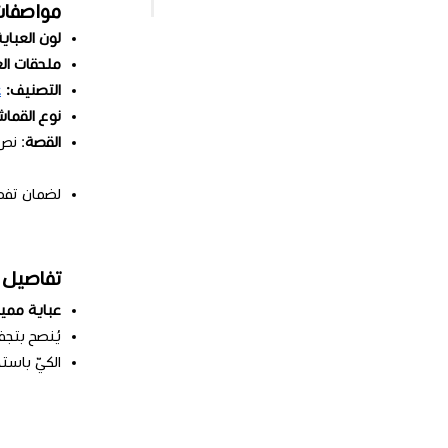
مواصفا
لون العباية
ملحقات الع
التصنيف:
ع
نوع القما
القصة
: ن
لضمان تفصي
تفاصيل 
عباية مم
يُنصح بتج
الكيّ باست