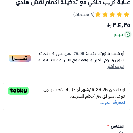
عباية كريب ملكي مع تدخيلة اكمام نقش هندي
(٨ تقييمات)
٣٠٤٫٣٥
متوفر
76.08 ر.س
أو قسم فاتورتك بقيمة
على
4
دفعات
بدون رسوم تأخير، متوافقة مع الشريعة الإسلامية
اعرف أكثر
المقاس
*
اختر