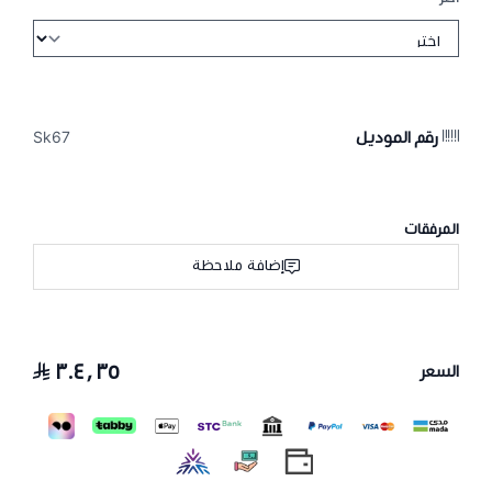
رقم الموديل
Sk67
المرفقات
إضافة ملاحظة
٣٠٤٫٣٥
السعر