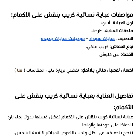
مواصفات عباية نسائية كريب بنقش على الأكمام:
لون العباية
: أسود.
ملحقات العباية
: طرحة.
التصنيف:
عبايات سوداء
-
موديلات عبايات جديده
نوع القماش
:
كريب ملكي
.
القصة
: نص كلوش
لضمان تفصيل مثالي يلائمكِ:
تفضلي بزيارة دليل المقاسات (
هنا
)
تفاصيل العناية بعباية نسائية كريب بنقش على
الأكمام:
عباية نسائية كريب بنقش على الأكمام
يُفضل غسلها يدويًا بماء بارد
للحفاظ على جودتها وألوانها.
يُنصح بتجفيفها في الظل وتجنب التعرض المباشر لأشعة الشمس.