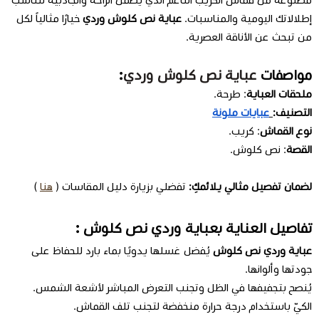
إطلالاتك اليومية والمناسبات.
عباية نص كلوش وردي
خيارًا مثالياً لكل
من تبحث عن الأناقة العصرية.
مواصفات
عباية نص كلوش وردي
:
ملحقات العباية
: طرحة.
التصنيف:
عبايات ملونة
نوع القماش
: كريب.
القصة
: نص كلوش.
لضمان تفصيل مثالي يلائمكِ:
تفضلي بزيارة دليل المقاسات (
هنا
)
تفاصيل العناية بعباية وردي نص كلوش :
عباية وردي نص كلوش
يُفضل غسلها يدويًا بماء بارد للحفاظ على
جودتها وألوانها.
يُنصح بتجفيفها في الظل وتجنب التعرض المباشر لأشعة الشمس.
الكيّ باستخدام درجة حرارة منخفضة لتجنب تلف القماش.