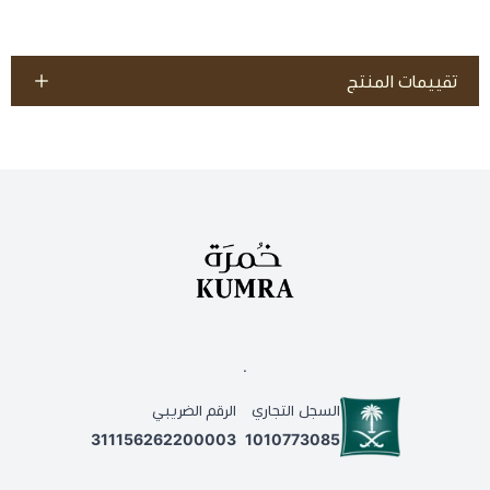
تقييمات المنتج
.
السجل التجاري
الرقم الضريبي
311156262200003
1010773085