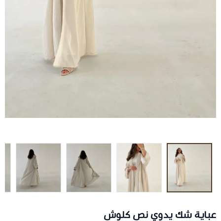
عباية شك يدوي نص كلوش