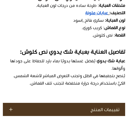
ملحقات العباية
: طرحة ساده من درجات لون العباية.
التصنيف:
عبايات ملونة
لون العباية:
سكري فاتح ,اسود
نوع القماش
: كريب كوري.
القصة
: نص كلوش.
تفاصيل العناية بعباية شك يدوي نص كلوش:
عباية شك يدوي
يُفضل غسلها يدويًا بماء بارد للحفاظ على جودتها
وألوانها.
يُنصح بتجفيفها في الظل وتجنب التعرض المباشر لأشعة الشمس.
الكيّ باستخدام درجة حرارة منخفضة لتجنب تلف القماش.
تقييمات المنتج