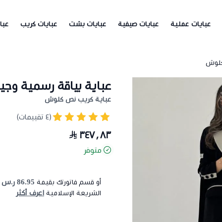
عبايات عملية
عبايات صيفية
عبايات بشت
عبايات كريب
عبا
كلوش
عباية بياقة رسمية و
عباية كريب نص كلوش
(٤ تقييمات)
٣٤٧٫٨٣
متوفر
86.95 ر.س
أو قسم فاتورتك بقيمة
ع
اعرف أكثر
الشريعة الإسلامية