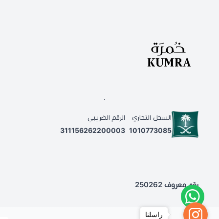
.
السجل التجاري
الرقم الضريبي
311156262200003
1010773085
رقم معروف 250262
راسلنا