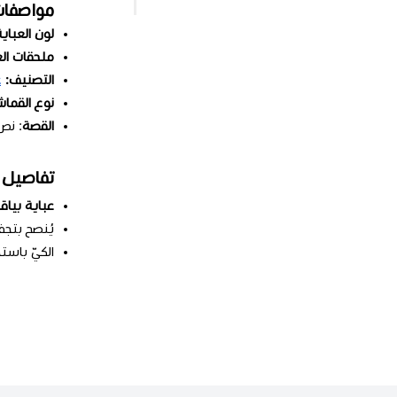
مواصفا
لون العباية
ملحقات الع
التصنيف:
ع
نوع القما
القصة
: ن
تفاصيل 
عباية بيا
يُنصح بتج
الكيّ باست