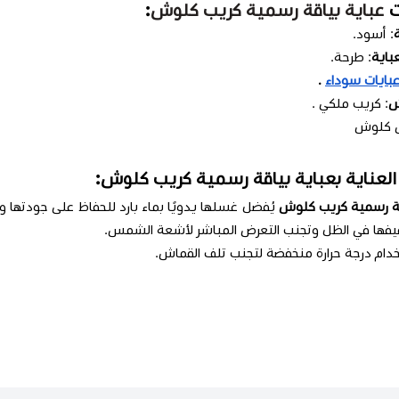
ت
عباية بياقة رسمية كريب كلوش
:
: أسود.
باية
: طرحة.
بايات سوداء
.
ش
:
كريب ملكي
.
ص كلوش
العناية بعباية بياقة رسمية كريب كلوش:
قة رسمية كريب كلوش
يُفضل غسلها يدويًا بماء بارد للحفاظ على جودتها وأل
فيفها في الظل وتجنب التعرض المباشر لأشعة الشمس.
خدام درجة حرارة منخفضة لتجنب تلف القماش.