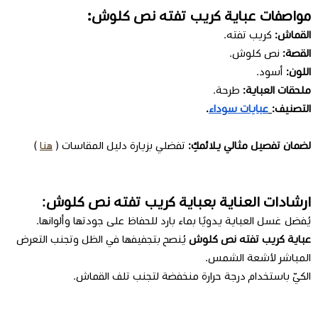
مواصفات عباية كريب تفته نص كلوش:
القماش:
كريب تفته.
القصة:
نص كلوش.
اللون:
أسود.
ملحقات العباية:
طرحة.
التصنيف:
عبايات سوداء
.
لضمان تفصيل مثالي يلائمكِ:
تفضلي بزيارة دليل المقاسات (
هنا
)
ارشادات العناية بعباية كريب تفته نص كلوش:
يُفضل غسل العباية يدويًا بماء بارد للحفاظ على جودتها وألوانها.
عباية كريب تفته نص كلوش
يُنصح بتجفيفها في الظل وتجنب التعرض
المباشر لأشعة الشمس.
الكيّ باستخدام درجة حرارة منخفضة لتجنب تلف القماش.