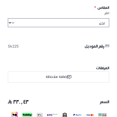
المقاس
*
اختر
رقم الموديل
Sk225
المرفقات
إضافة ملاحظة
٣٣٠٫٤٣
السعر