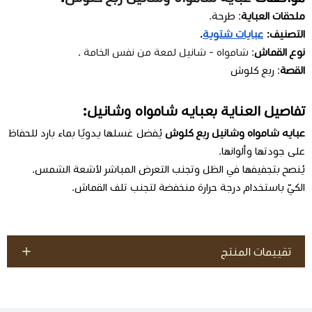
ملحقات العباية
: طرحة.
التصنيف:
عبايات شتوية
.
نوع القماش
:
شامواه - شانيل لمعة من نفس الخامة
.
القصة
: ربع كلوش
تفاصيل العناية بعبايه شامواه وشانيل:
عبايه شامواه وشانيل ربع كلوش
يُفضل غسلها يدويًا بماء بارد للحفاظ
على جودتها وألوانها.
يُنصح بتجفيفها في الظل وتجنب التعرض المباشر لأشعة الشمس.
الكيّ باستخدام درجة حرارة منخفضة لتجنب تلف القماش.
تقييمات المنتج