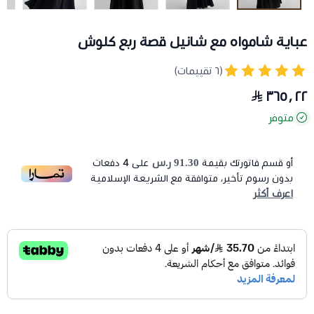
عباية شامواه مع شانيل قصة ربع كلوش
(٦ تقييمات)
٣٦٥٫٢٢
متوفر
91.30 ر.س
أو قسم فاتورتك بقيمة
على
4
دفعات
بدون رسوم تأخير، متوافقة مع الشريعة الإسلامية
اعرف أكثر