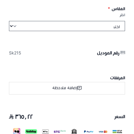
المقاس
*
اختر
رقم الموديل
Sk215
المرفقات
إضافة ملاحظة
٣٦٥٫٢٢
السعر