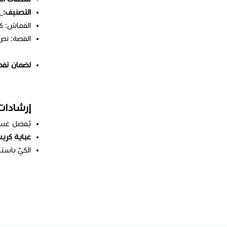
التصنيف:
ع
القماش: ك
القصة: ن
لضمان تفصي
إرشادات
يُفضل غسله
عباية كريب
الكيّ باست