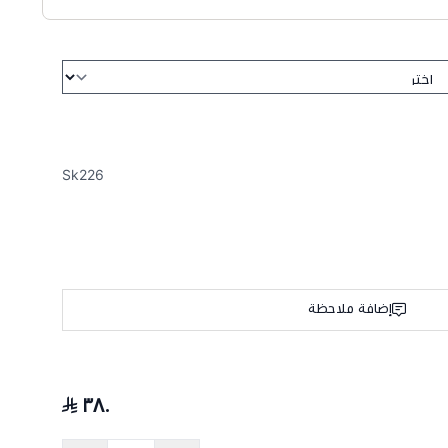
Sk226
إضافة ملاحظة
٣٨٠