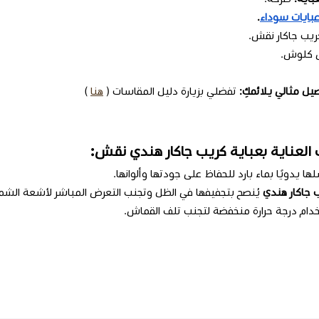
بايات سوداء
.
ريب جاكار نقش.
ص كلوش.
ل مثالي يلائمكِ:
تفضلي بزيارة دليل المقاسات (
هنا
)
 العناية بعباية كريب جاكار هندي نقش:
ا يدويًا بماء بارد للحفاظ على جودتها وألوانها.
 جاكار هندي
يُنصح بتجفيفها في الظل وتجنب التعرض المباشر لأشعة الش
خدام درجة حرارة منخفضة لتجنب تلف القماش.