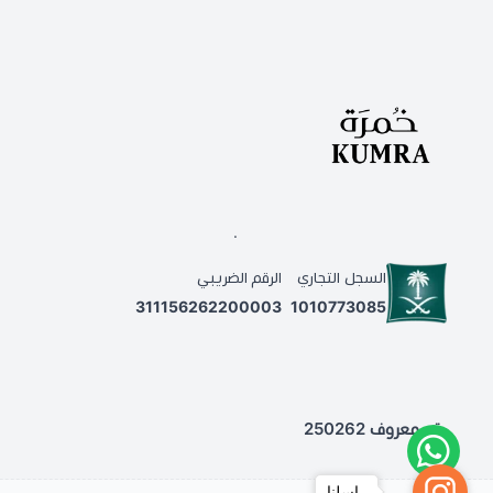
.
السجل التجاري
الرقم الضريبي
311156262200003
1010773085
رقم معروف 250262
راسلنا