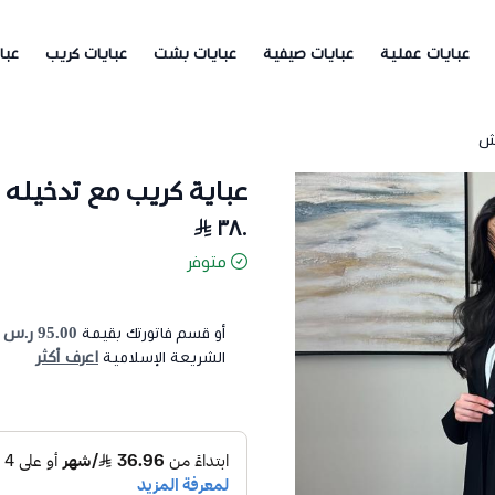
عبايات عملية
عبايات صيفية
عبايات بشت
عبايات كريب
عبا
قش
عباية كريب مع تدخيله 
٣٨٠
متوفر
95.00 ر.س
أو قسم فاتورتك بقيمة
ع
اعرف أكثر
الشريعة الإسلامية