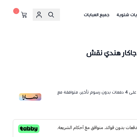
٠
يات شتوية
جميع العبايات
جاكار هندي نقش
لى
4
دفعات بدون رسوم تأخير، متوافقة مع